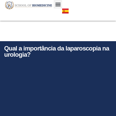
JORNADA DO ALUNO
SUPORTE AO ALUNO ESTRANGEIRO
Qual a importância da laparoscopia na
urologia?