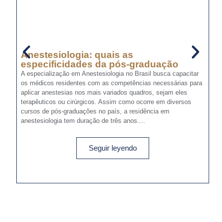
Anestesiologia: quais as
A
especificidades da pós-graduação
e
a
A especialização em Anestesiologia no Brasil busca capacitar
os médicos residentes com as competências necessárias para
No
aplicar anestesias nos mais variados quadros, sejam eles
qu
terapêuticos ou cirúrgicos. Assim como ocorre em diversos
Ex
cursos de pós-graduações no país, a residência em
pa
anestesiologia tem duração de três anos....
ab
to
Seguir leyendo