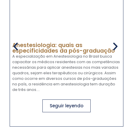
Anestesiologia: quais as
A
especificidades da pós-graduação
m
n
A especialização em Anestesiologia no Brasil busca
capacitar os médicos residentes com as competências
No
necessárias para aplicar anestesias nos mais variados
Me
quadros, sejam eles terapêuticos ou cirúrgicos. Assim
fo
como ocorre em diversos cursos de pós-graduações
pr
no país, a residência em anestesiologia tem duração
es
de três anos....
ma
to
Seguir leyendo