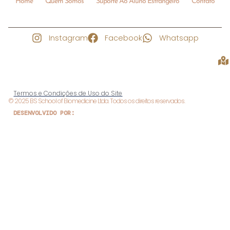
Home
Quem Somos
Suporte Ao Aluno Estrangeiro
Contato
Instagram
Facebook
Whatsapp
Termos e Condições de Uso do Site
© 2025 BS School of Biomedicine Ltda. Todos os direitos reservados.
DESENVOLVIDO POR: