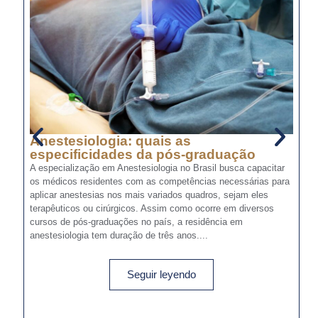
Anestesiologia: quais as
A
especificidades da pós-graduação
e
a
A especialização em Anestesiologia no Brasil busca capacitar
os médicos residentes com as competências necessárias para
No
aplicar anestesias nos mais variados quadros, sejam eles
qu
terapêuticos ou cirúrgicos. Assim como ocorre em diversos
Ex
cursos de pós-graduações no país, a residência em
pa
anestesiologia tem duração de três anos....
ab
to
Seguir leyendo