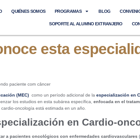
O
QUIÉNES SOMOS
PROGRAMAS
BLOG
CONVENI
SOPORTE AL ALUMNO EXTRANJERO
CO
onoce esta especial
ucación (MEC)
como un período adicional de la
especialización en C
enzar los estudios en esta subárea específica,
enfocada en el trata
n cardio-oncología está estimada en un año.
specialización en Cardio-onc
ratar a pacientes oncológicos con enfermedades cardiovasculares
(