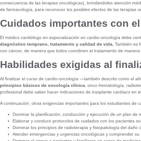
consecuencia de las terapias oncológicas), brindándoles atención médi
de farmacología, para reconocer los posibles efectos de las terapias o
Cuidados importantes con el
El médico cardiólogo en especialización en cardio-oncología debe cent
diagnóstico temprano, tratamiento y calidad de vida.
También es fu
con cáncer, de manera que todos coordinen el tratamiento de manera 
Habilidades exigidas al finali
Al finalizar el curso de cardio-oncología —también descrito como el 
principios básicos de oncología clínica
, onco-hematología, radiote
profesional debe saber hacer indicaciones de trasplante cardíaco en e
A continuación, otras exigencias importantes para los estudiantes de 
Dominar la planificación, conducción y ejecución de un plan de 
Elaborar y conducir protocolos de cuidados con los pacientes so
Dominar los principios de radioterapia y fisiopatología del daño
Atender emergencias y urgencias oncológicas y comprender su in
Dominar el apoyo a pacientes y familiares en casos de medicina p