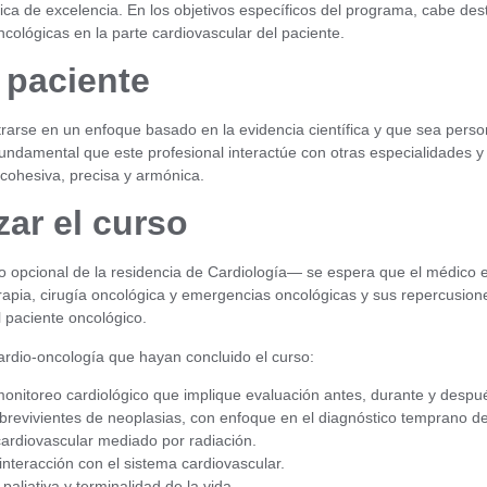
ca de excelencia. En los objetivos específicos del programa, cabe dest
ncológicas en la parte cardiovascular del paciente.
 paciente
rarse en un enfoque basado en la evidencia científica y que sea perso
ndamental que este profesional interactúe con otras especialidades y
cohesiva, precisa y armónica.
zar el curso
año opcional de la residencia de Cardiología— se espera que el médico
rapia, cirugía oncológica y emergencias oncológicas y sus repercusione
l paciente oncológico.
cardio-oncología que hayan concluido el curso:
monitoreo cardiológico que implique evaluación antes, durante y despué
brevivientes de neoplasias, con enfoque en el diagnóstico temprano de 
 cardiovascular mediado por radiación.
teracción con el sistema cardiovascular.
aliativa y terminalidad de la vida.