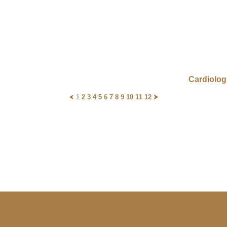
Cardiolog
⮜
1
2
3
4
5
6
7
8
9
10
11
12
⮞