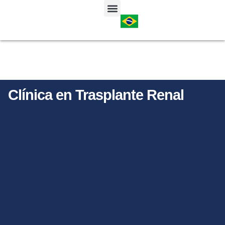
TRAYECTORIA DEL ALUMNO
SOPORTE AL ALUMNO EXTRANJERO
Clínica en Trasplante Renal