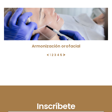
Armonización orofacial
⮜
1
2
3
4
5
⮞
Inscríbete