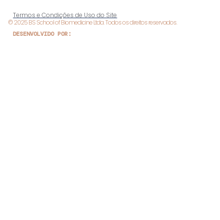
Termos e Condições de Uso do Site
© 2025 BS School of Biomedicine Ltda. Todos os direitos reservados.
DESENVOLVIDO POR: