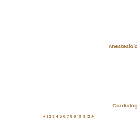
Anestesiol
Cardiolog
⮜
1
2
3
4
5
6
7
8
9
10
11
12
⮞